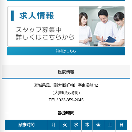
詳細はこちら
医院情報
宮城県黒川郡大郷町粕川字東長崎42
（大郷町役場裏）
TEL / 022-359-2045
診療時間
診療時間
月
火
水
木
金
土
日